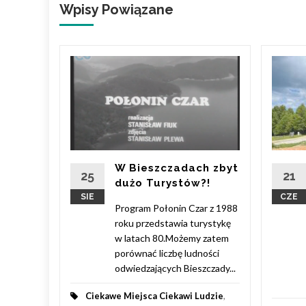
Wpisy Powiązane
W Bieszczadach zbyt
udzie
,
25
21
dużo Turystów?!
SIE
CZE
Program Połonin Czar z 1988
 Więcej
roku przedstawia turystykę
w latach 80.Możemy zatem
porównać liczbę ludności
odwiedzających Bieszczady...
Ciekawe Miejsca Ciekawi Ludzie
,