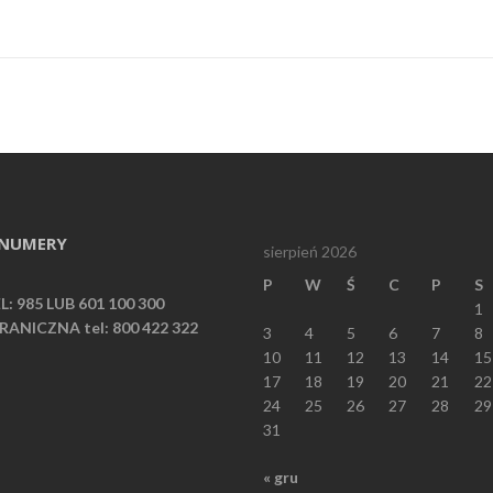
NUMERY
sierpień 2026
P
W
Ś
C
P
S
: 985 LUB 601 100 300
1
ANICZNA tel: 800 422 322
3
4
5
6
7
8
10
11
12
13
14
15
17
18
19
20
21
22
24
25
26
27
28
29
31
« gru