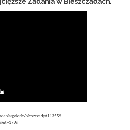
cięższe Zadania w Bieszczadach.
adania/galerie/bieszczady#113559
us&t=178s