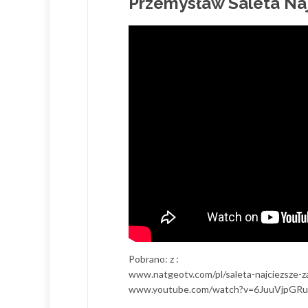
Przemysław Saleta Naj
Pobrano: z :
www.natgeotv.com/pl/saleta-najciezsze-z
www.youtube.com/watch?v=6JuuVjpGR