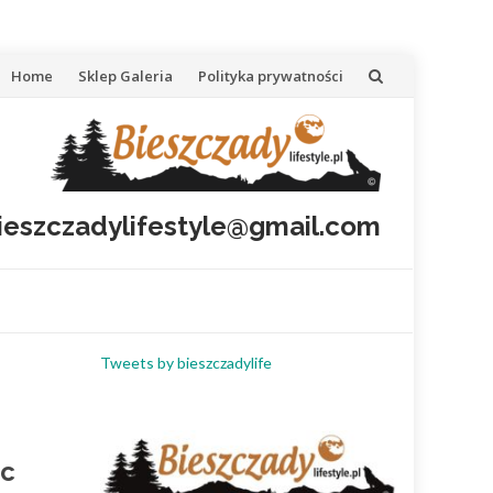
Przejdź
Home
Sklep Galeria
Polityka prywatności
do
treści
bieszczadylifestyle@gmail.com
Tweets by bieszczadylife
ic