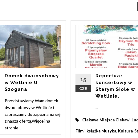
Domek dwuosobowy
Repertuar
15
w Wetlinie U
koncertowy w
Szoguna
CZE
Starym Siole w
Wetlinie.
Przedstawiamy Wam domek
dwuosobowy w Wetlinie i
...
zapraszamy do zapoznania się
Ciekawe Miejsca Ciekawi Lu
z naszą ofertą.Więcej na
stronie...
Film i książka Muzyka
,
Kultura-S