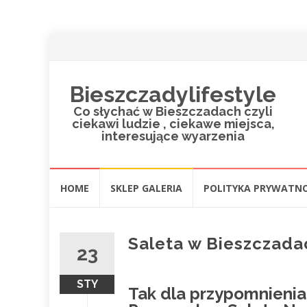
Bieszczadylifestyle
Co słychać w Bieszczadach czyli
ciekawi ludzie , ciekawe miejsca,
interesujące wyarzenia
Przejdź
HOME
SKLEP GALERIA
POLITYKA PRYWATNO
do
treści
Saleta w Bieszczada
23
STY
Tak dla przypomnieni